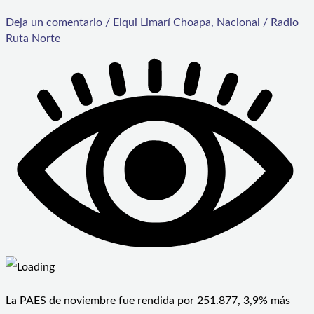
Deja un comentario
/
Elqui Limarí Choapa
,
Nacional
/
Radio
Ruta Norte
La PAES de noviembre fue rendida por 251.877, 3,9% más