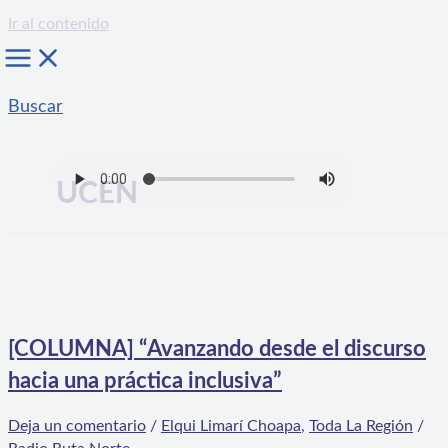
Ir al contenido
Buscar
UCEN
[COLUMNA] “Avanzando desde el discurso
hacia una práctica inclusiva”
Deja un comentario
/
Elqui Limarí Choapa
,
Toda La Región
/