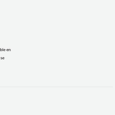
ble en
 se