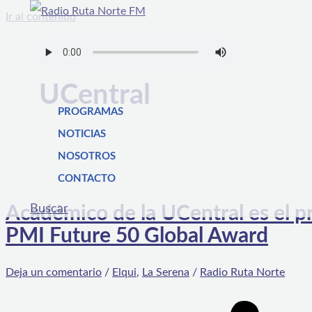
Ir al contenido
UCentral
PROGRAMAS
NOTICIAS
NOSOTROS
CONTACTO
Buscar
Académico de la UCentral es el pr
PMI Future 50 Global Award
Deja un comentario
/
Elqui
,
La Serena
/
Radio Ruta Norte