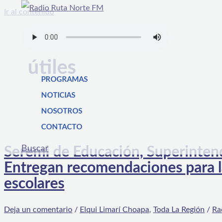
Ir al contenido
útiles
PROGRAMAS
NOTICIAS
NOSOTROS
CONTACTO
Buscar
Seremi de Educación, Superinten
Entregan recomendaciones para la
escolares
Deja un comentario
/
Elqui Limarí Choapa
,
Toda La Región
/
Ra