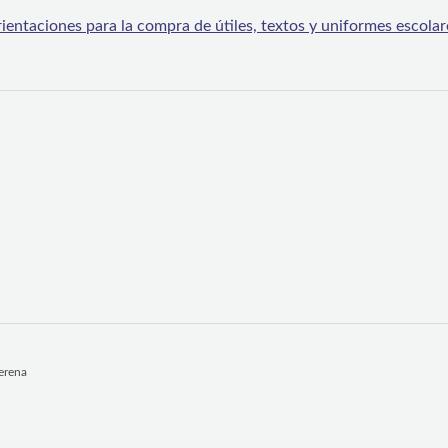
ntaciones para la compra de útiles, textos y uniformes escolar
Serena