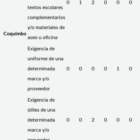
0
1
2
0
0
0
textos escolares
complementarios
y/o materiales de
Coquimbo
aseo u oficina
Exigencia de
uniforme de una
determinada
0
0
0
0
1
0
marca y/o
proveedor
Exigencia de
útiles de una
determinada
0
0
2
0
0
0
marca y/o
proveedor