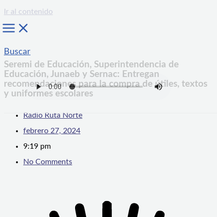
Ir al contenido
Buscar
Seremi de Educación, Superintendencia de
Educación, Junaeb y Sernac: Entregan
recomendaciones para la compra de útiles, textos
y uniformes escolares
Radio Ruta Norte
febrero 27, 2024
9:19 pm
No Comments