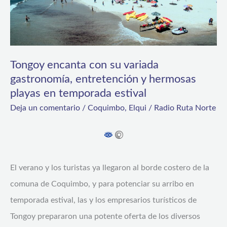
gastronomía,
entretención
y
Tongoy encanta con su variada
hermosas
gastronomía, entretención y hermosas
playas
playas en temporada estival
en
Deja un comentario
/
Coquimbo
,
Elqui
/
Radio Ruta Norte
temporada
estival
El verano y los turistas ya llegaron al borde costero de la
comuna de Coquimbo, y para potenciar su arribo en
temporada estival, las y los empresarios turísticos de
Tongoy prepararon una potente oferta de los diversos