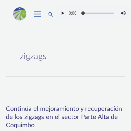
Ir
Buscar
al
contenido
zigzags
Continúa
el
Continúa el mejoramiento y recuperación
mejoramiento
de los zigzags en el sector Parte Alta de
y
Coquimbo
recuperación