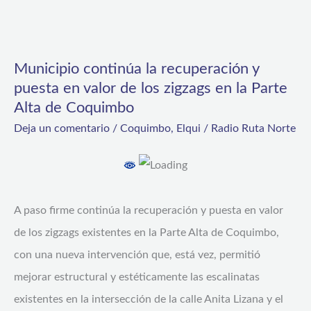
Municipio
continúa
Municipio continúa la recuperación y
la
puesta en valor de los zigzags en la Parte
recuperación
Alta de Coquimbo
y
Deja un comentario
/
Coquimbo
,
Elqui
/
Radio Ruta Norte
puesta
en
valor
de
A paso firme continúa la recuperación y puesta en valor
los
de los zigzags existentes en la Parte Alta de Coquimbo,
zigzags
con una nueva intervención que, está vez, permitió
en
mejorar estructural y estéticamente las escalinatas
la
existentes en la intersección de la calle Anita Lizana y el