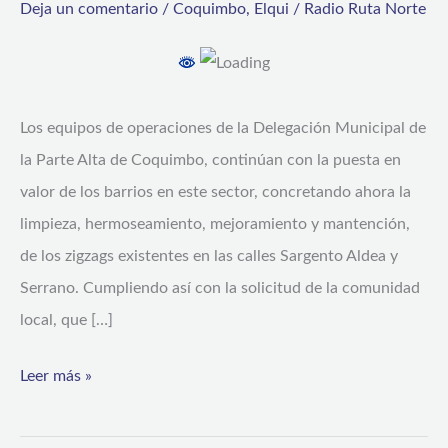
Deja un comentario
/
Coquimbo
,
Elqui
/
Radio Ruta Norte
de
los
zigzags
en
Los equipos de operaciones de la Delegación Municipal de
el
la Parte Alta de Coquimbo, continúan con la puesta en
sector
valor de los barrios en este sector, concretando ahora la
Parte
limpieza, hermoseamiento, mejoramiento y mantención,
Alta
de los zigzags existentes en las calles Sargento Aldea y
de
Serrano. Cumpliendo así con la solicitud de la comunidad
Coquimbo
local, que […]
Leer más »