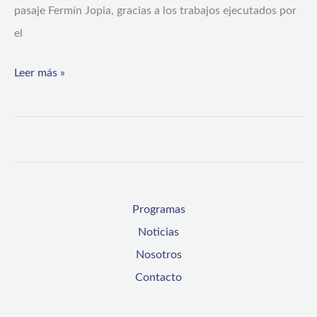
Parte
pasaje Fermín Jopia, gracias a los trabajos ejecutados por
Alta
el
de
Leer más »
Coquimbo
Programas
Noticias
Nosotros
Contacto