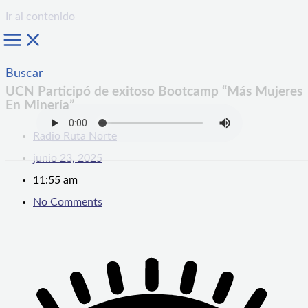
Ir al contenido
Buscar
UCN Participó de exitoso Bootcamp “Más Mujeres
En Minería”
Radio Ruta Norte
junio 23, 2025
11:55 am
No Comments