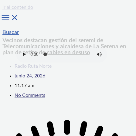
Ir al contenido
Buscar
Vecinos destacan gestión del seremi de
Telecomunicaciones y alcaldesa de La Serena en
plan de retiro de cables en desuso
Radio Ruta Norte
junio 24, 2026
11:17 am
No Comments