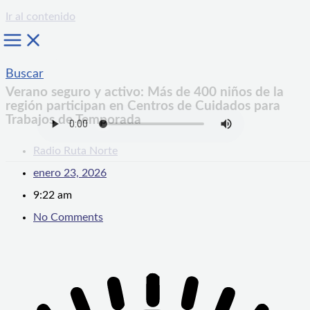
Ir al contenido
Buscar
Verano seguro y activo: Más de 400 niños de la
región participan en Centros de Cuidados para
Trabajos de Temporada
Radio Ruta Norte
enero 23, 2026
9:22 am
No Comments