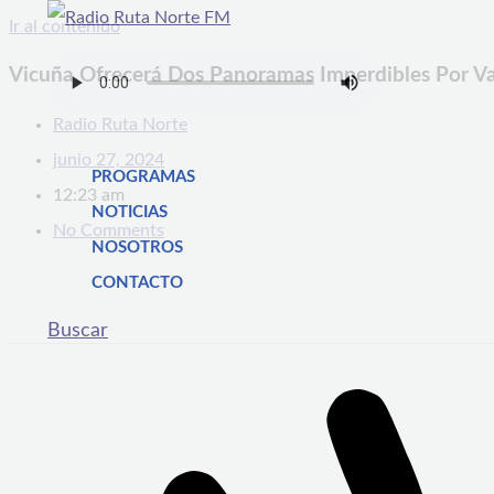
Ir al contenido
Vicuña Ofrecerá Dos Panoramas Imperdibles Por Va
Radio Ruta Norte
junio 27, 2024
PROGRAMAS
12:23 am
NOTICIAS
No Comments
NOSOTROS
CONTACTO
Buscar