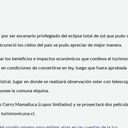
l por ser escenario privilegiado del eclipse total de sol que pudo 
ureció los cielos del país se pudo apreciar de mejor manera.
ar los beneficios e impactos económicos que conlleva el turismo
 en condiciones de convertirse en ley, luego que fuera aprobada
stral, lugar en donde se realizará observación solar con telescop
 posee la comuna elquina.
s Cerro Mamalluca (cupos limitados) y se proyectará dos películas
turismovicuna.cl.
l royalty minero para mitigar alzas en las cuentas de la luz