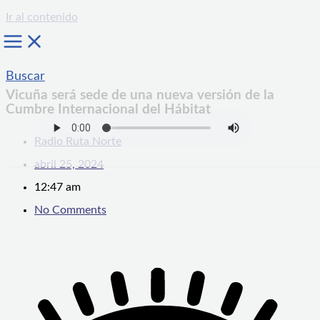
Ir al contenido
Buscar
Vicuña será sede de una nueva versión de la
Cumbre Internacional del Hábitat
Radio Ruta Norte
abril 25, 2024
12:47 am
No Comments