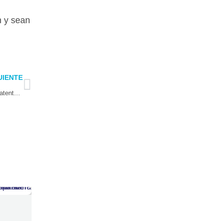
n y sean
Next
UIENTE
Un nuevo paso en materia de seguridad Illapel incorpora lectores de patentes a sus móviles de seguridad