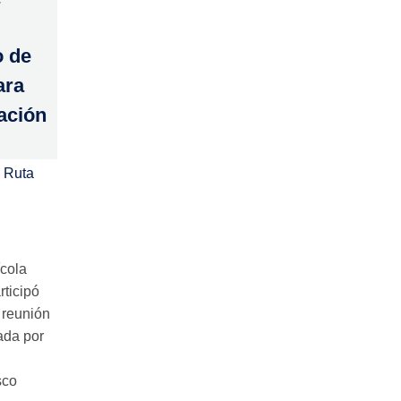
o de
ara
tación
 Ruta
ícola
rticipó
 reunión
ada por
sco