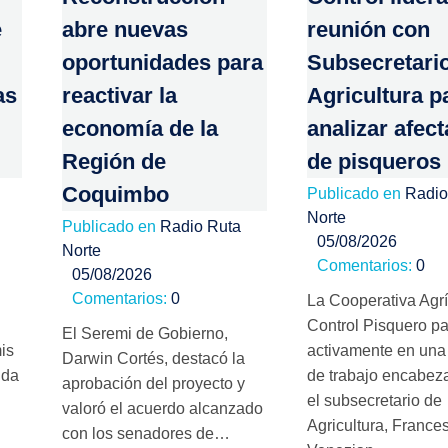
e
abre nuevas
reunión con
oportunidades para
Subsecretari
as
reactivar la
Agricultura p
economía de la
analizar afec
Región de
de pisqueros
Coquimbo
Publicado en
Radio
Norte
Publicado en
Radio Ruta
05/08/2026
Norte
Comentarios:
0
05/08/2026
Comentarios:
0
La Cooperativa Agr
Control Pisquero pa
El Seremi de Gobierno,
is
activamente en una
Darwin Cortés, destacó la
nda
de trabajo encabez
aprobación del proyecto y
el subsecretario de
valoró el acuerdo alcanzado
Agricultura, France
con los senadores de…