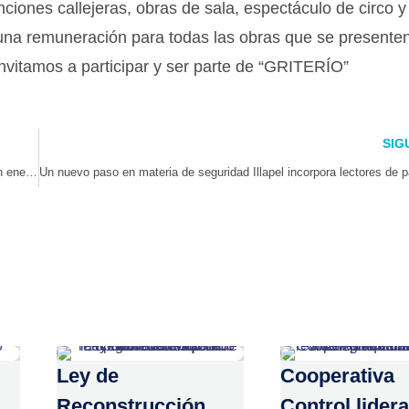
enciones callejeras, obras de sala, espectáculo de circo y
 una remuneración para todas las obras que se presente
 invitamos a participar y ser parte de “GRITERÍO”
SIG
CGE reporta 10 accidentes al día y más de 1,2 millones de clientes sin energía eléctrica por postes chocados en el primer semestre de 2024
Ley de
Cooperativa
Reconstrucción
Control lidera