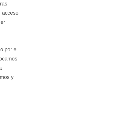
bras
l acceso
der
o por el
nvocamos
a
tamos y