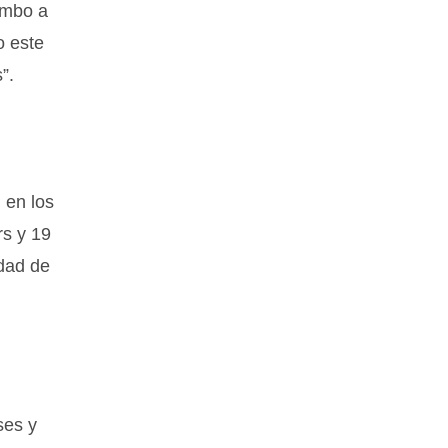
uimbo a
o este
”.
 en los
rs y 19
idad de
ses y