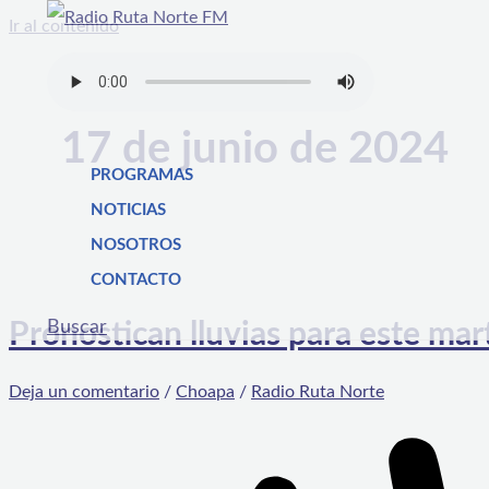
Ir al contenido
17 de junio de 2024
PROGRAMAS
NOTICIAS
NOSOTROS
CONTACTO
Buscar
Pronostican lluvias para este mar
Deja un comentario
/
Choapa
/
Radio Ruta Norte