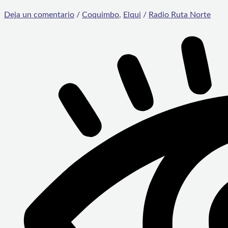
Deja un comentario
/
Coquimbo
,
Elqui
/
Radio Ruta Norte