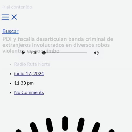
Ir al contenido
Buscar
PDI y fiscalía desarticulan banda criminal de
extranjeros involucrados en diversos robos
violentos en coquimbo
Radio Ruta Norte
junio 17, 2024
11:33 pm
No Comments