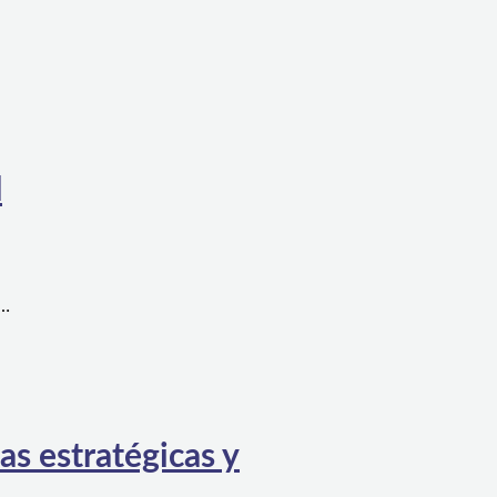
l
a…
as estratégicas y