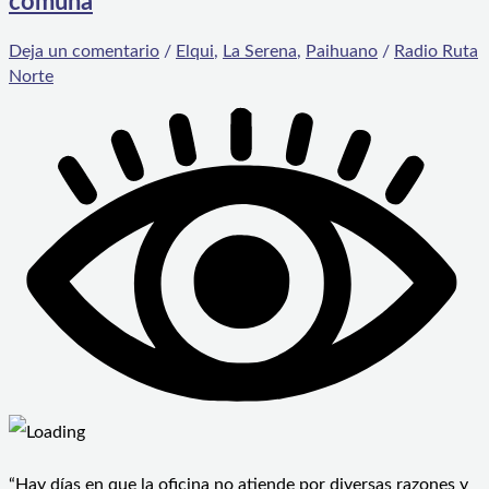
comuna
Deja un comentario
/
Elqui
,
La Serena
,
Paihuano
/
Radio Ruta
Norte
“Hay días en que la oficina no atiende por diversas razones y