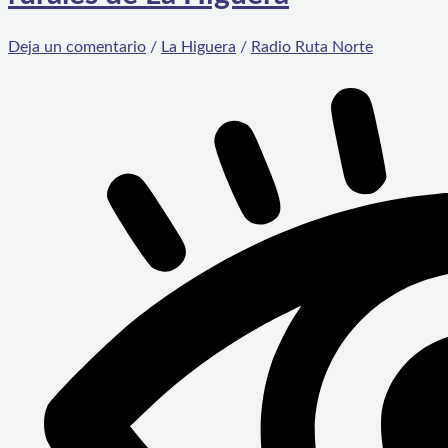
Deja un comentario
/
La Higuera
/
Radio Ruta Norte