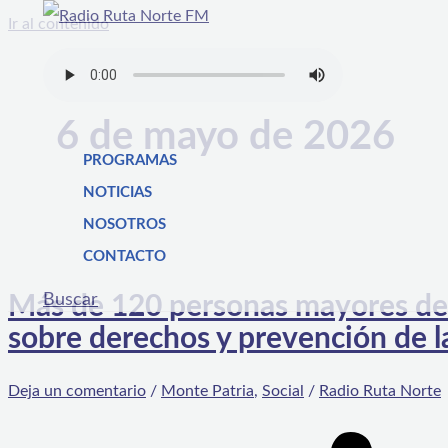
Ir al contenido
6 de mayo de 2026
PROGRAMAS
NOTICIAS
NOSOTROS
CONTACTO
Buscar
Más de 120 personas mayores de 
sobre derechos y prevención de la
Deja un comentario
/
Monte Patria
,
Social
/
Radio Ruta Norte