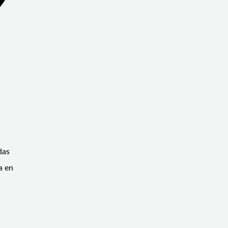
das
a en