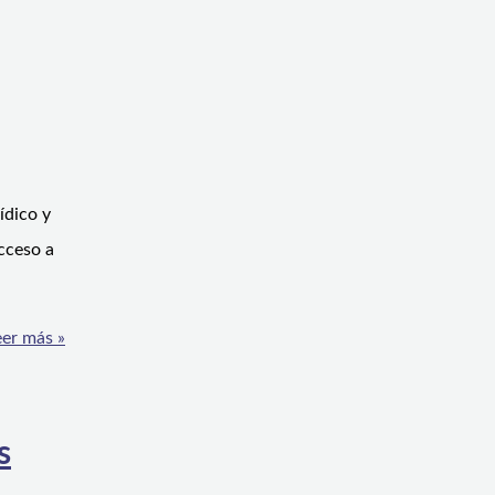
ídico y
acceso a
er más »
s