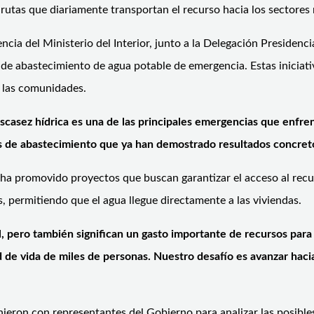
rutas que diariamente transportan el recurso hacia los sectore
ia del Ministerio del Interior, junto a la Delegación Presidencia
s de abastecimiento de agua potable de emergencia. Estas iniciat
a las comunidades.
escasez hídrica es una de las principales emergencias que enfr
de abastecimiento que ya han demostrado resultados concretos
ha promovido proyectos que buscan garantizar el acceso al rec
s, permitiendo que el agua llegue directamente a las viviendas.
pero también significan un gasto importante de recursos para e
d de vida de miles de personas. Nuestro desafío es avanzar hac
unieron con representantes del Gobierno para analizar las posibl