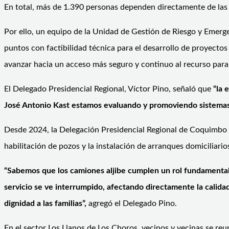
En total, más de 1.390 personas dependen directamente de las 
Por ello, un equipo de la Unidad de Gestión de Riesgo y Emergenc
puntos con factibilidad técnica para el desarrollo de proyecto
avanzar hacia un acceso más seguro y continuo al recurso par
El Delegado Presidencial Regional, Víctor Pino, señaló que
“la 
José Antonio Kast estamos evaluando y promoviendo sistemas 
Desde 2024, la Delegación Presidencial Regional de Coquimbo 
habilitación de pozos y la instalación de arranques domiciliario
“Sabemos que los camiones aljibe cumplen un rol fundamental, 
servicio se ve interrumpido, afectando directamente la calida
dignidad a las familias”,
agregó el Delegado Pino.
En el sector Los Llanos de Los Choros, vecinos y vecinas se re