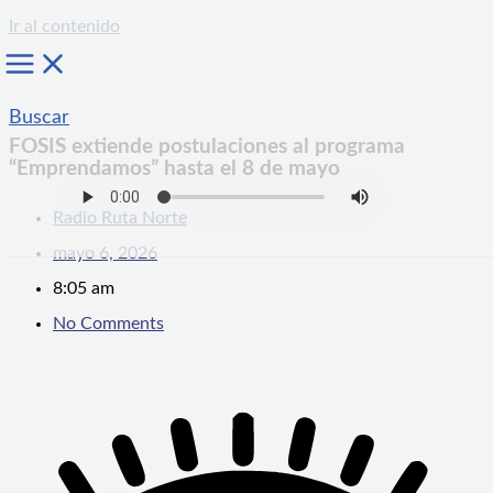
Ir al contenido
Buscar
FOSIS extiende postulaciones al programa
“Emprendamos” hasta el 8 de mayo
Radio Ruta Norte
mayo 6, 2026
8:05 am
No Comments