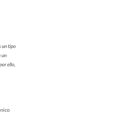
l
s un tipo
a un
or ello,
ónico