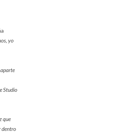
ña
mos, yo
 aparte
e Studio
z que
y dentro