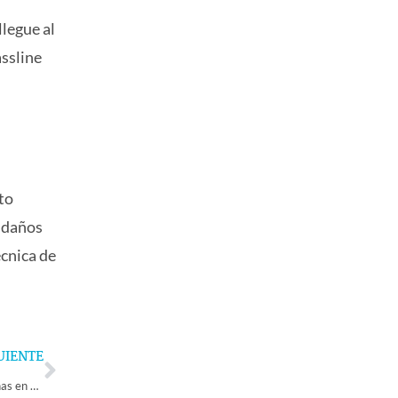
llegue al
assline
to
s daños
écnica de
Next
UIENTE
Fiesta de Denominación de Origen Pisco convocó a más de 5 mil personas en Vicuña