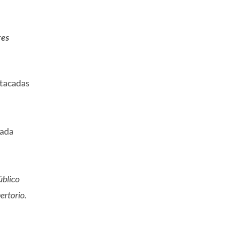
res
stacadas
cada
úblico
ertorio.