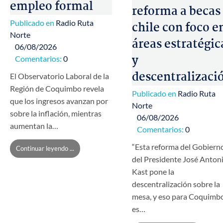
empleo formal
reforma a becas
Publicado en
Radio Ruta
chile con foco e
Norte
áreas estratégic
06/08/2026
y
Comentarios:
0
descentralizaci
El Observatorio Laboral de la
Región de Coquimbo revela
Publicado en
Radio Ruta
que los ingresos avanzan por
Norte
sobre la inflación, mientras
06/08/2026
aumentan la…
Comentarios:
0
“Esta reforma del Gobiern
Continuar leyendo ...
del Presidente José Anton
Kast pone la
descentralización sobre la
mesa, y eso para Coquimb
es…