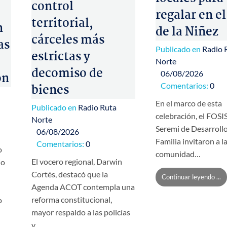
control
regalar en el
territorial,
n
de la Niñez
cárceles más
as
Publicado en
Radio 
estrictas y
Norte
decomiso de
06/08/2026
ón
Comentarios:
0
bienes
En el marco de esta
Publicado en
Radio Ruta
celebración, el FOSIS
Norte
Seremi de Desarrollo
06/08/2026
Familia invitaron a l
Comentarios:
0
o
comunidad…
El vocero regional, Darwin
io
Cortés, destacó que la
Continuar leyendo ...
Agenda ACOT contempla una
reforma constitucional,
o
mayor respaldo a las policías
y…