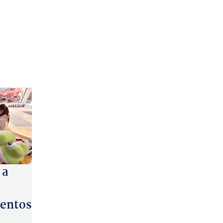
 a
entos