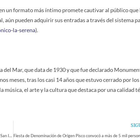
e en un formato más íntimo promete cautivar al público que 
al, aún pueden adquirir sus entradas a través del sistema p
nico-la-serena
).
ña del Mar, que data de 1930 y que fue declarado Monumen
nos meses, tras los casi 14 años que estuvo cerrado por lo
 música, el arte y la cultura que destaca por una calidad t
SIG
Evalúan proyecto de mejoramiento de la ruta internacional CH-41 entre San Isidro – Rivadavia