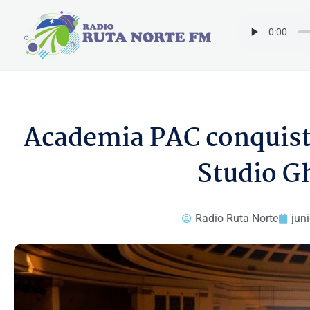
Ir
al
contenido
Academia PAC conquista
Studio Gh
Radio Ruta Norte
jun