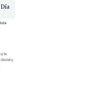
 Día
Ruta
 y la
 Social y
a