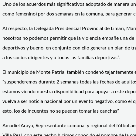
Uno de los acuerdos más significativos adoptado de manera uná
como femenino) por dos semanas en la comuna, para generar co
Al respecto, la Delegada Presidencial Provincial de Limarí, Ma
nosotros no podemos permitir que la violencia empañe una de nu
deportivos y bueno, en conjunto con ello generar un plan de 
a los socios dirigentes y a todas las familias deportivas”.
El municipio de Monte Patria, también condenó tajantemente est
“suspenderemos durante 2 semanas todas las fechas de adultos;
estamos viendo nuestra disponibilidad para apoyar a este dep
vuelva a ser noticia nacional por un evento negativo, como el 
esto, los delincuentes no se pueden tomar las canchas”.
Amadiel Araya, Representante comunal y regional del fútbol am
Villa Real, con este hecho hicimos conocido el nombre de la c