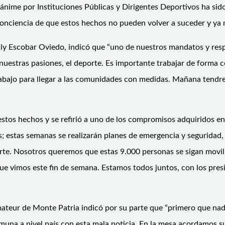
nime por Instituciones Públicas y Dirigentes Deportivos ha sido
nciencia de que estos hechos no pueden volver a suceder y ya 
rily Escobar Oviedo, indicó que “uno de nuestros mandatos y res
estras pasiones, el deporte. Es importante trabajar de forma col
trabajo para llegar a las comunidades con medidas. Mañana tend
os hechos y se refirió a uno de los compromisos adquiridos en l
 estas semanas se realizarán planes de emergencia y seguridad, 
orte. Nosotros queremos que estas 9.000 personas se sigan mov
que vimos este fin de semana. Estamos todos juntos, con los pres
ateur de Monte Patria indicó por su parte que “primero que nad
omuna a nivel país con esta mala noticia, En la mesa acordamos 