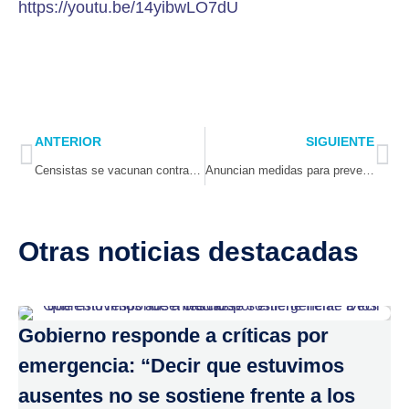
https://youtu.be/14yibwLO7dU
Prev
Ne
ANTERIOR
SIGUIENTE
Censistas se vacunan contra el COVID y la Influenza
Anuncian medidas para prevenir hechos de violencia en fútbol rural en Monte Patria
Otras noticias destacadas
Gobierno responde a críticas por
emergencia: “Decir que estuvimos
ausentes no se sostiene frente a los