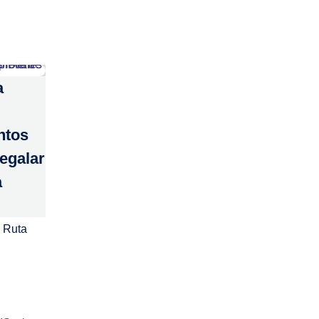
a
ntos
regalar
a
 Ruta