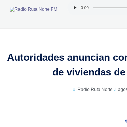
Ir
al
contenido
Autoridades anuncian com
de viviendas de
Radio Ruta Norte
agos