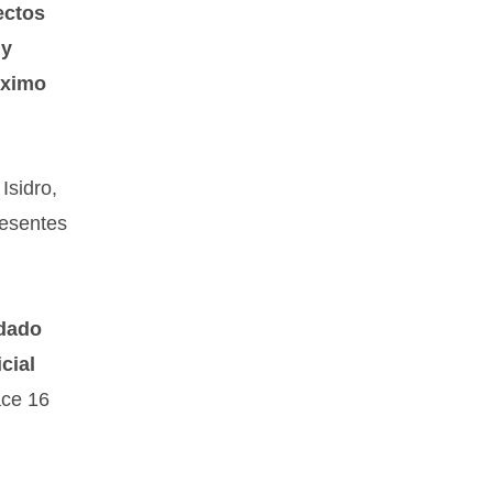
ectos
 y
óximo
Isidro,
resentes
 dado
cial
ace 16