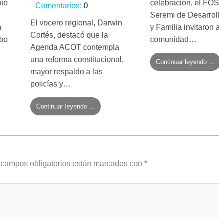
nio
celebración, el FOS
Comentarios:
0
Seremi de Desarroll
El vocero regional, Darwin
a
y Familia invitaron a
Cortés, destacó que la
mbo
comunidad…
Agenda ACOT contempla
una reforma constitucional,
Continuar leyendo ...
mayor respaldo a las
policías y…
Continuar leyendo ...
 campos obligatorios están marcados con
*