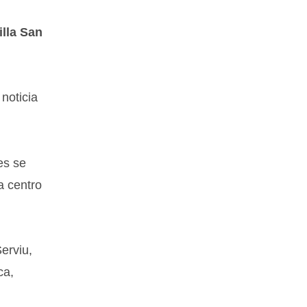
illa San
noticia
es se
a centro
erviu,
ca,