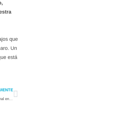
o,
estra
ajos que
laro. Un
que está
Next
UIENTE
Con una alta participación se desarrolló Encuentro Empresarial Comunal en Vicuña