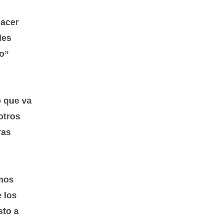
hacer
les
no”
o que va
otros
ras
smos
 los
sto a