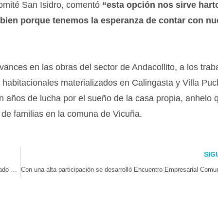
comité San Isidro, comentó
“esta opción nos sirve hart
 bien porque tenemos la esperanza de contar con nu
ances en las obras del sector de Andacollito, a los trab
os habitacionales materializados en Calingasta y Villa Puc
n años de lucha por el sueño de la casa propia, anhelo 
 de familias en la comuna de Vicuña.
SIG
¡De La Serena a la NASA!: Estudiante viajará a Estados Unidos premiado por su buena asistencia a educación parvularia