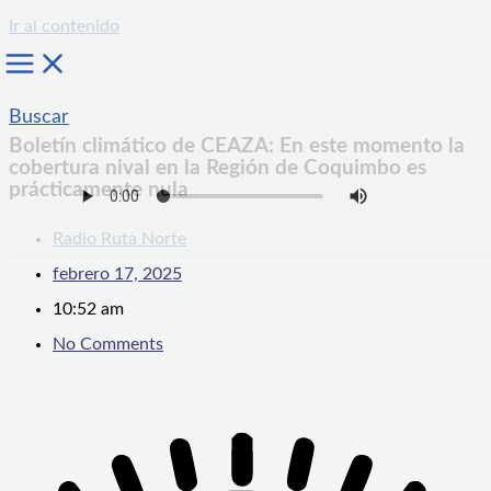
Ir al contenido
Buscar
Boletín climático de CEAZA: En este momento la
cobertura nival en la Región de Coquimbo es
prácticamente nula
Radio Ruta Norte
febrero 17, 2025
10:52 am
No Comments