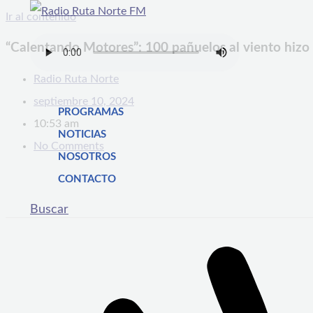
Ir al contenido
“Calentando Motores”: 100 pañuelos al viento hizo
Radio Ruta Norte
septiembre 10, 2024
PROGRAMAS
10:53 am
NOTICIAS
No Comments
NOSOTROS
CONTACTO
Buscar