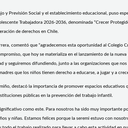
jo y Previsión Social y el establecimiento educacional, puso espec
Adolescente Trabajadora 2026-2036, denominada “Crecer Protegid
eración de derechos en Chile.
arrera, comentó que
“a
gradecemos esta oportunidad al Colegio Cri
omiso, que hoy se materializa en el lanzamiento de la nueva Pol
dad y seguiremos difundiendo, junto a las organizaciones que no
adres que los niños tienen derecho a educarse, a jugar y a crecer
smiño, destacó la importancia de promover espacios educativos q
nstituciones públicas en la prevención del trabajo infantil.
nificativo como este. Para nosotros ha sido muy importante poder
ños y niñas
. Estamos
felices porque la seremi estuvo con nosot
odo el trabajo realizado para llevar a cabo esta actividad en n