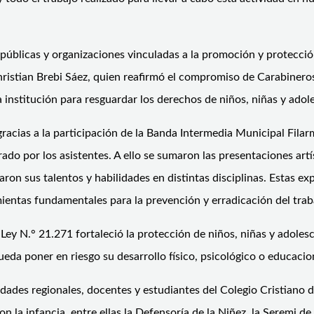
 públicas y organizaciones vinculadas a la promoción y protecció
ristian Brebi Sáez, quien reafirmó el compromiso de Carabineros 
a institución para resguardar los derechos de niños, niñas y adol
acias a la participación de la Banda Intermedia Municipal Fila
ado por los asistentes. A ello se sumaron las presentaciones art
ron sus talentos y habilidades en distintas disciplinas. Estas ex
ientas fundamentales para la prevención y erradicación del traba
a Ley
N.°
21.271 fortaleció la protección de niños, niñas y adoles
eda poner en riesgo su desarrollo físico, psicológico o educacio
ades regionales, docentes y estudiantes del Colegio Cristiano 
la infancia, entre ellas la Defensoría de la Niñez, la Seremi de 