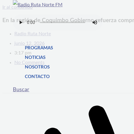
Ir al contenido
En la región de Coquimbo Gobierno refuerza comprom
Radio Ruta Norte
junio 12, 2026
PROGRAMAS
3:17 pm
NOTICIAS
No Comments
NOSOTROS
CONTACTO
Buscar