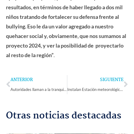
resultados, en términos de haber llegado a dos mil
niños tratando de fortalecer su defensa frente al
bullying. Eso le da un valor agregado a nuestro
quehacer social y, obviamente, que nos sumamos al
proyecto 2024, y ver la posibilidad de proyectarlo
al resto de la región”
.
Prev
Ne
ANTERIOR
SIGUIENTE
Autoridades llaman a la tranquilidad por obras de Hospital de La Serena
Instalan Estación meteorológica en Reserva Nacional Pingüino de Humboldt
Otras noticias destacadas