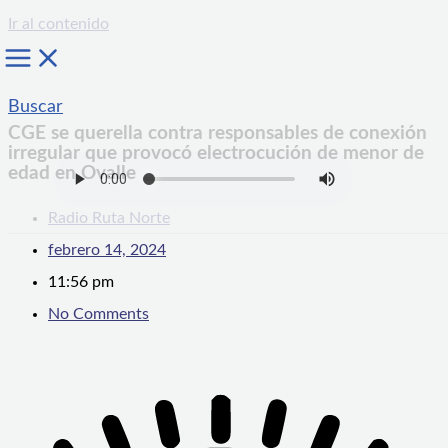
Ir al contenido
Buscar
CGE se querella contra responsables de conexión
irregular que provocó electrocución de menor de
edad en Ovalle
Radio Ruta Norte
febrero 14, 2024
11:56 pm
No Comments