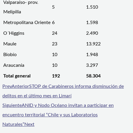
Valparaíso- prov.
5
1.510
Melipilla
Metropolitana Oriente
6
1.598
O´Higgins
24
2.490
Maule
23
13.922
Biobío
10
1.948
Araucanía
10
3.297
Total general
192
58.304
Prev
Anterior
STOP de Carabineros informa disminución de
delitos en el último mes en Limarí
Siguiente
ANID y Nodo Océano invitan a participar en
encuentro territorial “Chile y sus Laboratorios
Naturales”
Next