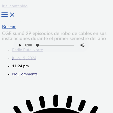
Ir al contenido
Buscar
CGE sumó 29 episodios de robo de cables en sus
instalaciones durante el primer semestre del año
Radio Ruta Norte
julio 19, 2024
11:24 pm
No Comments