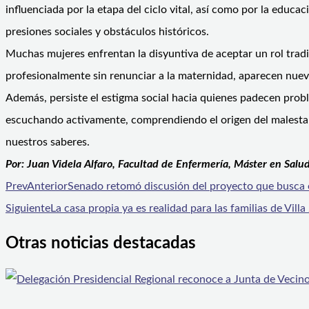
influenciada por la etapa del ciclo vital, así como por la educac
presiones sociales y obstáculos históricos.
Muchas mujeres enfrentan la disyuntiva de aceptar un rol tra
profesionalmente sin renunciar a la maternidad, aparecen nuevo
Además, persiste el estigma social hacia quienes padecen prob
escuchando activamente, comprendiendo el origen del malestar 
nuestros saberes.
Por: Juan Videla Alfaro,
Facultad de Enfermería, Máster en Salu
Prev
Anterior
Senado retomó discusión del proyecto que busca e
Siguiente
La casa propia ya es realidad para las familias de Vill
Otras noticias destacadas