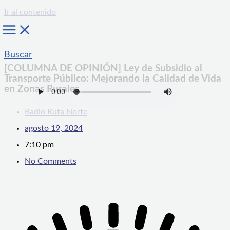
Ir al contenido
Buscar
[COLUMNA DE OPINIÓN] Ley de Subsidio al
Transporte Público: Mejorando la Calidad de Vida
en Zonas Rurales
Radio Ruta Norte
agosto 19, 2024
7:10 pm
No Comments