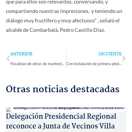
que para ellos son relevantes, conversando, y
compartiendo nuestras impresiones, y teniendo un
diálogo muy fructífero y muy afectuoso” , señaló el
alcalde de Combarbalá, Pedro Castillo Díaz.
Prev
Ne
ANTERIOR
SIGUIENTE
Fiscalizan de obras de mantenimiento en diversos establecimientos escolares de Monte Patria
Con instalación de primera piedra se inicia construcción del nuevo Hospital de Coquimbo
Otras noticias destacadas
Delegación Presidencial Regional
reconoce a Junta de Vecinos Villa