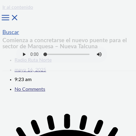
Ir al contenido
Buscar
Comienza a concretarse el nuevo puente para el
sector de Marquesa – Nueva Talcuna
Radio Ruta Norte
mayo 16, 2025
9:23 am
No Comments