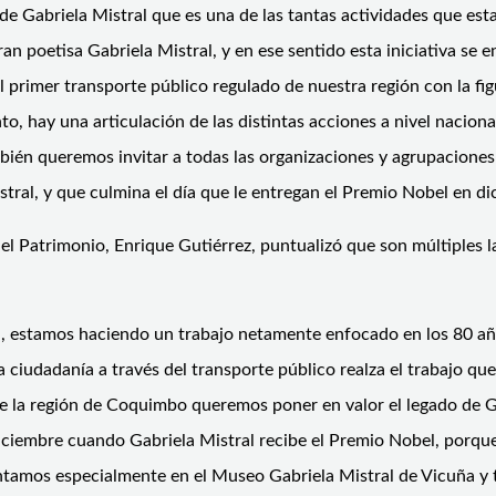
de Gabriela Mistral que es una de las tantas actividades que es
a gran poetisa Gabriela Mistral, y en ese sentido esta iniciativa 
l primer transporte público regulado de nuestra región con la fi
tanto, hay una articulación de las distintas acciones a nivel naci
én queremos invitar a todas las organizaciones y agrupaciones p
stral, y que culmina el día que le entregan el Premio Nobel en d
 del Patrimonio, Enrique Gutiérrez, puntualizó que son múltiples 
l, estamos haciendo un trabajo netamente enfocado en los 80 añ
la ciudadanía a través del transporte público realza el trabajo que
de la región de Coquimbo queremos poner en valor el legado de G
iciembre cuando Gabriela Mistral recibe el Premio Nobel, porqu
tamos especialmente en el Museo Gabriela Mistral de Vicuña y ta