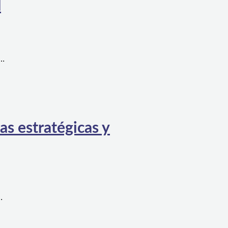
l
a…
as estratégicas y
…