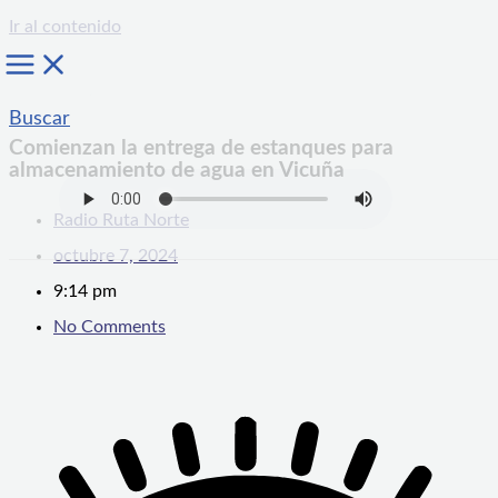
Ir al contenido
Buscar
Comienzan la entrega de estanques para
almacenamiento de agua en Vicuña
Radio Ruta Norte
octubre 7, 2024
9:14 pm
No Comments