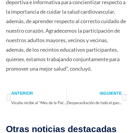
deportiva e informativa para concientizar respecto a
la importancia de cuidar la salud cardiovascular,
además, de aprender respecto al correcto cuidado de
nuestro corazón. Agradecemos la participación de
nuestros adultos mayores, vecinos y vecinas,
además, de los recintos educativos participantes,
quienes, estamos trabajando conjuntamente para
promover una mejor salud”, concluyó.
Prev
Ne
ANTERIOR
SIGUIENTE
Vicuña recibe al “Mes de la Patria” con el lanzamiento oficial de la Pampilla de San Isidro y presentaciones artísticas
Desparasitación de todo el ganado caprino y un nuevo Sitio de Inspecciones SAG/USDA: Los desafíos del nuevo Director SAG en la región de Coquimbo
Otras noticias destacadas