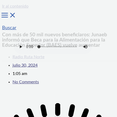
Ir al contenido
Buscar
Con más de 50 mil nuevos beneficiaros: Junaeb
informó que Beca para la Alimentación para la
Educación Superior (BAES) vuelve aumentar
Radio Ruta Norte
julio 30, 2024
1:05 am
No Comments