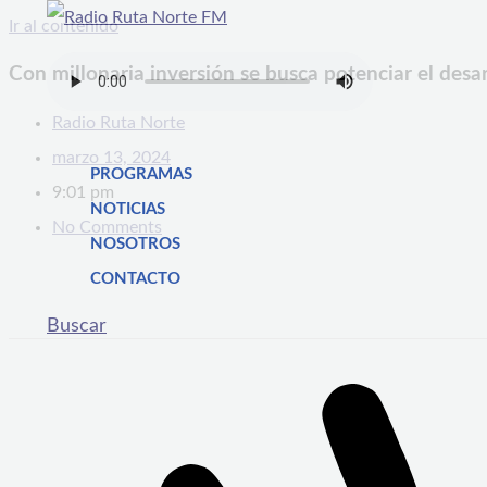
Ir al contenido
Con millonaria inversión se busca potenciar el desa
Radio Ruta Norte
marzo 13, 2024
PROGRAMAS
9:01 pm
NOTICIAS
No Comments
NOSOTROS
CONTACTO
Buscar