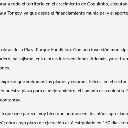
ar a todo el territorio en el crecimiento de Coquimbo, ejecuta
s a Tongoy, ya que desde el financiamiento municipal y el aport
as obras de la Plaza Parque Fundición. Con una inversión munici
eadero, paisajismo, entre otras intervenciones. Además, ya se tr
ones.
 expresó que «miramos los planos y estamos felices, en el secto
 nuestra plaza para el mejoramiento, el llamado es a cuidarla. Fel
 contenta».
có que «me parece muy bien que hermoseen, los niños aprecian mu
”; obra cuyo plazo de ejecución está estipulado en 150 días cor