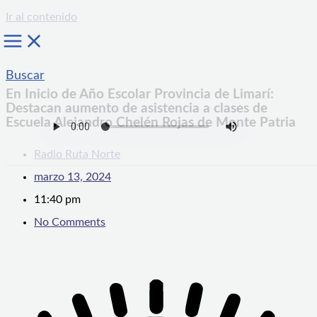
Ir al contenido
Buscar
En Inicio de Año Escolar Provincia de Limarí:
Destacan aumento de asistencia a clases de
Escuela Alejandro Chelén Rojas de Monte Patria
Radio Ruta Norte
marzo 13, 2024
11:40 pm
No Comments