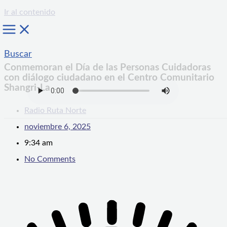
Ir al contenido
Buscar
Conmemoran el Día de las Personas Cuidadoras
con diálogo ciudadano en el Centro Comunitario
Shangri-La
Radio Ruta Norte
noviembre 6, 2025
9:34 am
No Comments