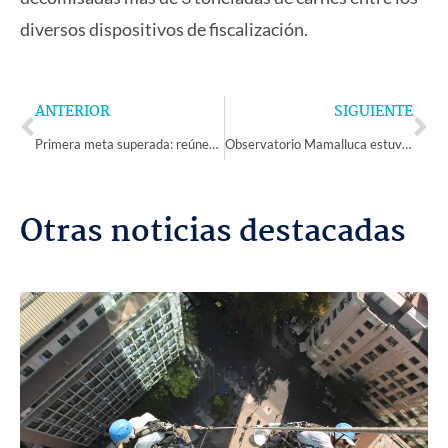
diversos dispositivos de fiscalización.
Prev
Ne
ANTERIOR
SIGUIENTE
Primera meta superada: reúnen más de 38 millones en campaña solidaria “Todos con Elian”
Observatorio Mamalluca estuvo presente en la 3ra Feria Científica de Cerro Navia
Otras noticias destacadas