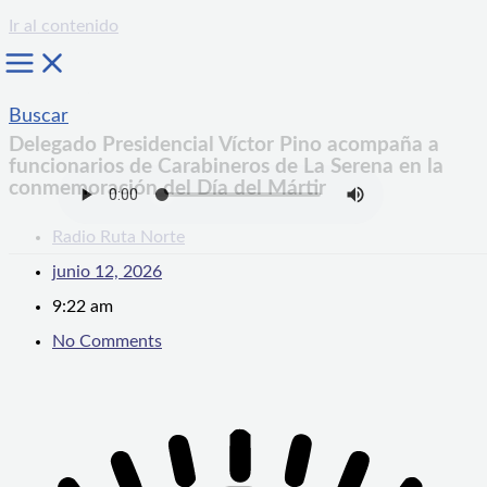
Ir al contenido
Buscar
Delegado Presidencial Víctor Pino acompaña a
funcionarios de Carabineros de La Serena en la
conmemoración del Día del Mártir
Radio Ruta Norte
junio 12, 2026
9:22 am
No Comments