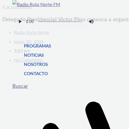
Ir al contenido
Delegado Presidencial Víctor Pino convoca a organi
Radio Ruta Norte
mayo 20, 2026
PROGRAMAS
3:23 pm
NOTICIAS
No Comments
NOSOTROS
CONTACTO
Buscar