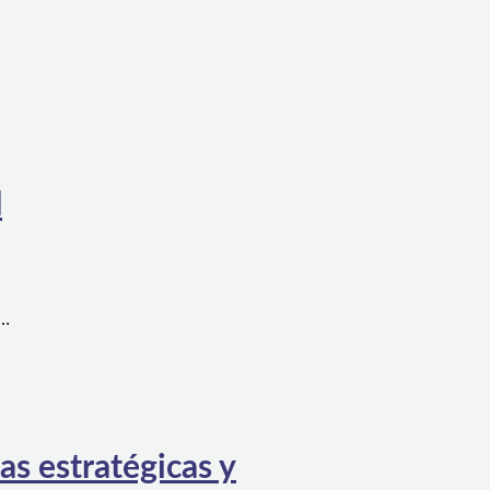
l
a…
as estratégicas y