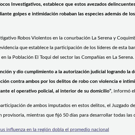
Focos Investigativos, establece que estos avezados delincuentes
ante golpes e intimidación robaban las especies además de los
nvestigativo Robos Violentos en la conurbación La Serena y Coqui
a evidencia que establece la participación de los líderes de esta b
s en la Población El Toqui del sector las Compañías en La Serena.
vención y dio cumplimiento a la autorización judicial logrando 
ación contra ambos por los delitos de robo con violencia e intim
e el operativo policial, al interior de su domicilio”
, informó e
articipación de ambos imputados en estos delitos, el Juzgado de
provisoria, mientras que fijó 50 días para desarrollar todas las d
rus influenza en la región dobla el promedio nacional