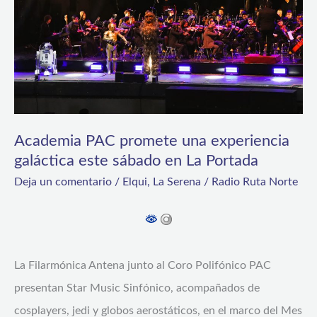
una
experiencia
galáctica
este
sábado
en
La
Academia PAC promete una experiencia
galáctica este sábado en La Portada
Portada
Deja un comentario
/
Elqui
,
La Serena
/
Radio Ruta Norte
La Filarmónica Antena junto al Coro Polifónico PAC
presentan Star Music Sinfónico, acompañados de
cosplayers, jedi y globos aerostáticos, en el marco del Mes