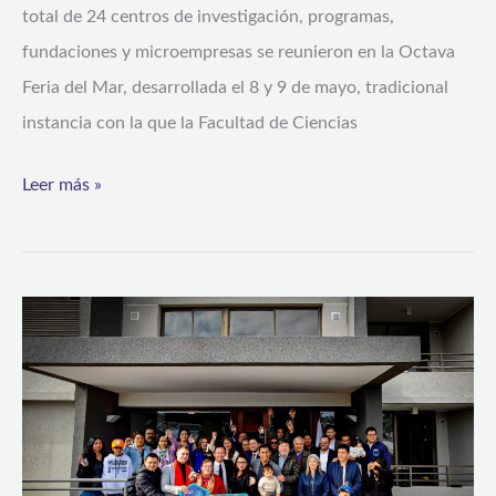
e
total de 24 centros de investigación, programas,
inauguración
fundaciones y microempresas se reunieron en la Octava
de
Feria del Mar, desarrollada el 8 y 9 de mayo, tradicional
ampliación
instancia con la que la Facultad de Ciencias
de
Leer más »
Acuario
y
Museo
Familias
afectadas
por
el
tsunami
y