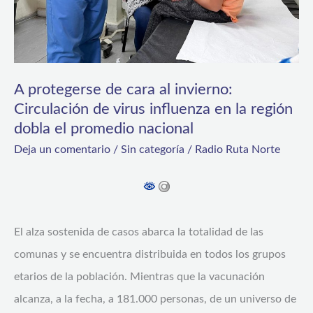
de
virus
influenza
en
A protegerse de cara al invierno:
la
Circulación de virus influenza en la región
dobla el promedio nacional
región
Deja un comentario
/
Sin categoría
/
Radio Ruta Norte
dobla
el
promedio
nacional
El alza sostenida de casos abarca la totalidad de las
comunas y se encuentra distribuida en todos los grupos
etarios de la población. Mientras que la vacunación
alcanza, a la fecha, a 181.000 personas, de un universo de