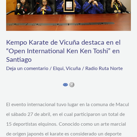
en
el
“Open
International
Ken
Kempo Karate de Vicuña destaca en el
“Open International Ken Ken Toshi” en
Ken
Santiago
Toshi”
Deja un comentario
/
Elqui
,
Vicuña
/
Radio Ruta Norte
en
Santiago
El evento internacional tuvo lugar en la comuna de Macul
el sábado 27 de abril, en el cual participaron un total de
15 deportistas elquinos. Conocido como un arte marcial
de origen japonés el karate es considerado un deporte