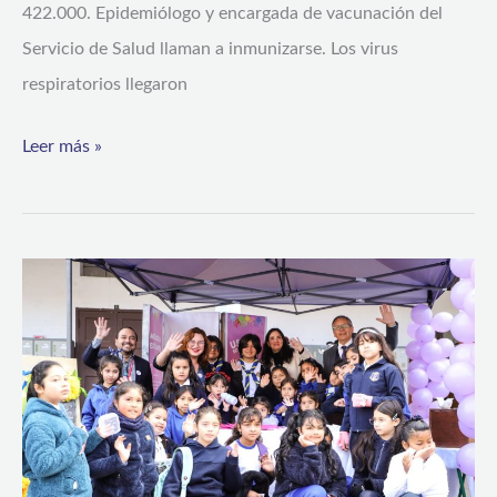
422.000. Epidemiólogo y encargada de vacunación del
Servicio de Salud llaman a inmunizarse. Los virus
respiratorios llegaron
Leer más »
En
colegio
Javiera
Carrera
de
La
Serena