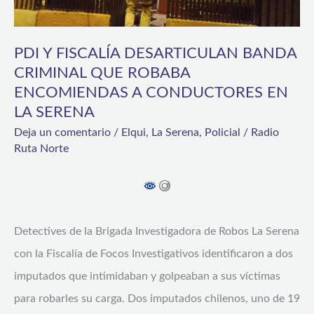
CRIMINAL
QUE
PDI Y FISCALÍA DESARTICULAN BANDA
ROBABA
CRIMINAL QUE ROBABA
ENCOMIENDAS
ENCOMIENDAS A CONDUCTORES EN
LA SERENA
A
CONDUCTORES
Deja un comentario
/
Elqui
,
La Serena
,
Policial
/
Radio
Ruta Norte
EN
LA
SERENA
Detectives de la Brigada Investigadora de Robos La Serena
con la Fiscalía de Focos Investigativos identificaron a dos
imputados que intimidaban y golpeaban a sus víctimas
para robarles su carga. Dos imputados chilenos, uno de 19