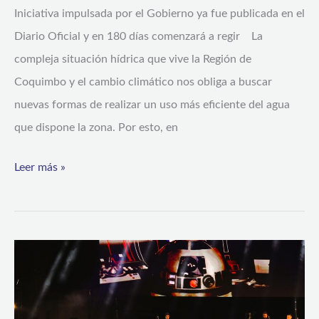
Iniciativa impulsada por el Gobierno ya fue publicada en el
recurso
Diario Oficial y en 180 días comenzará a regir La
hídrico
compleja situación hídrica que vive la Región de
Coquimbo y el cambio climático nos obliga a buscar
nuevas formas de realizar un uso más eficiente del agua
que dispone la zona. Por esto, en
Leer más »
Academia
PAC
promete