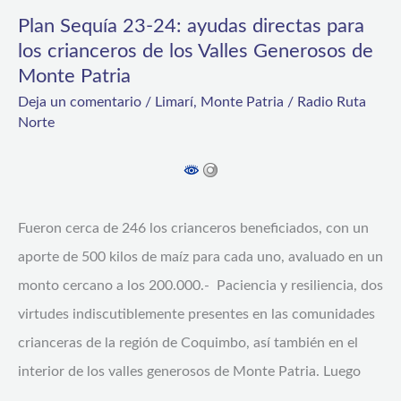
de
Plan Sequía 23-24: ayudas directas para
los
los crianceros de los Valles Generosos de
Monte Patria
Valles
Deja un comentario
/
Limarí
,
Monte Patria
/
Radio Ruta
Generosos
Norte
de
Monte
Patria
Fueron cerca de 246 los crianceros beneficiados, con un
aporte de 500 kilos de maíz para cada uno, avaluado en un
monto cercano a los 200.000.- Paciencia y resiliencia, dos
virtudes indiscutiblemente presentes en las comunidades
crianceras de la región de Coquimbo, así también en el
interior de los valles generosos de Monte Patria. Luego