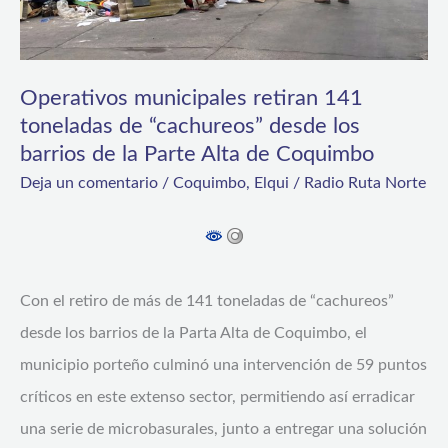
desde
los
barrios
Operativos municipales retiran 141
toneladas de “cachureos” desde los
de
barrios de la Parte Alta de Coquimbo
la
Deja un comentario
/
Coquimbo
,
Elqui
/
Radio Ruta Norte
Parte
Alta
de
Coquimbo
Con el retiro de más de 141 toneladas de “cachureos”
desde los barrios de la Parta Alta de Coquimbo, el
municipio porteño culminó una intervención de 59 puntos
críticos en este extenso sector, permitiendo así erradicar
una serie de microbasurales, junto a entregar una solución