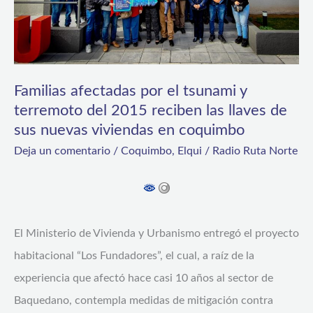
terremoto
del
2015
reciben
Familias afectadas por el tsunami y
terremoto del 2015 reciben las llaves de
las
sus nuevas viviendas en coquimbo
llaves
Deja un comentario
/
Coquimbo
,
Elqui
/
Radio Ruta Norte
de
sus
nuevas
viviendas
El Ministerio de Vivienda y Urbanismo entregó el proyecto
en
habitacional “Los Fundadores”, el cual, a raíz de la
coquimbo
experiencia que afectó hace casi 10 años al sector de
Baquedano, contempla medidas de mitigación contra