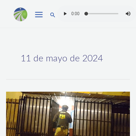
Ir
Buscar
al
contenido
11 de mayo de 2024
PDI
Y
FISCALÍA
DESARTICULAN
BANDA