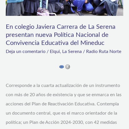
presentan
nueva
Política
En colegio Javiera Carrera de La Serena
presentan nueva Política Nacional de
Nacional
Convivencia Educativa del Mineduc
de
Deja un comentario
/
Elqui
,
La Serena
/
Radio Ruta Norte
Convivencia
Educativa
del
Mineduc
Corresponde a la cuarta actualización de un instrumento
con más de 20 años de existencia y que se enmarca en las
acciones del Plan de Reactivación Educativa. Contempla
un documento central, que es el marco orientador de la
política; un Plan de Acción 2024-2030, con 42 medidas