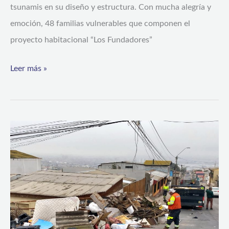
tsunamis en su diseño y estructura. Con mucha alegría y
emoción, 48 familias vulnerables que componen el
proyecto habitacional “Los Fundadores”
Leer más »
Operativos
municipales
retiran
141
toneladas
de
“cachureos”