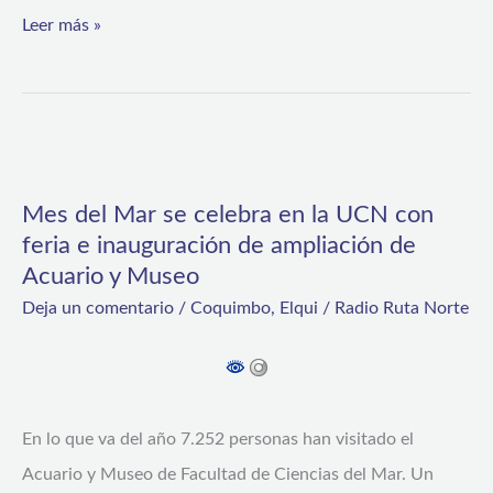
Leer más »
Mes
del
Mes del Mar se celebra en la UCN con
Mar
feria e inauguración de ampliación de
se
Acuario y Museo
celebra
Deja un comentario
/
Coquimbo
,
Elqui
/
Radio Ruta Norte
en
la
UCN
con
En lo que va del año 7.252 personas han visitado el
feria
Acuario y Museo de Facultad de Ciencias del Mar. Un