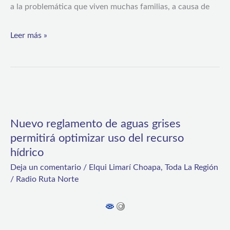
a la problemática que viven muchas familias, a causa de
Leer más »
Nuevo
reglamento
Nuevo reglamento de aguas grises
de
permitirá optimizar uso del recurso
aguas
hídrico
grises
Deja un comentario
/
Elqui Limarí Choapa
,
Toda La Región
permitirá
/
Radio Ruta Norte
optimizar
uso
del