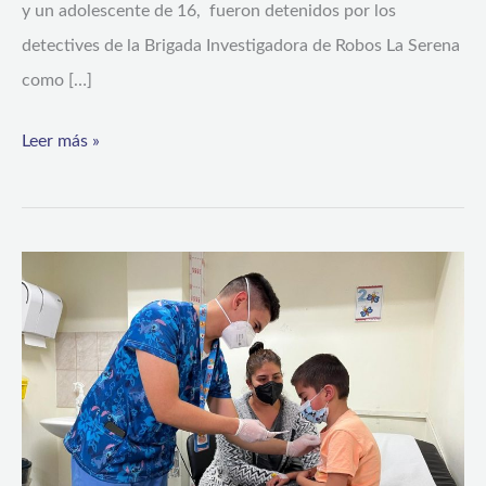
y un adolescente de 16, fueron detenidos por los
detectives de la Brigada Investigadora de Robos La Serena
como […]
Leer más »
A
protegerse
de
cara
al
invierno:
Circulación