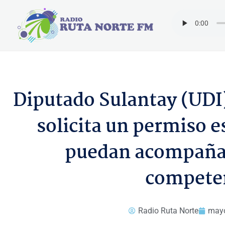
Ir
al
contenido
Diputado Sulantay (UDI)
solicita un permiso e
puedan acompañar 
competen
Radio Ruta Norte
mayo