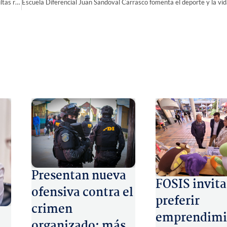
La Serena refuerza sus equipos de salud primaria ante aumento de consultas respiratorias
Presentan nueva
FOSIS invita
ofensiva contra el
preferir
crimen
emprendimi
organizado: más