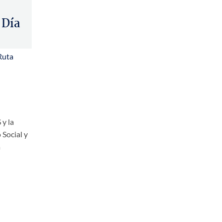
 Día
Ruta
 y la
 Social y
a