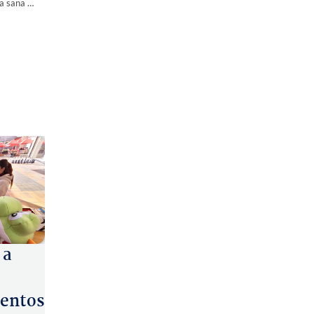
Escuela Diferencial Juan Sandoval Carrasco fomenta el deporte y la vida sana con inclusión pedagógica
 a
entos