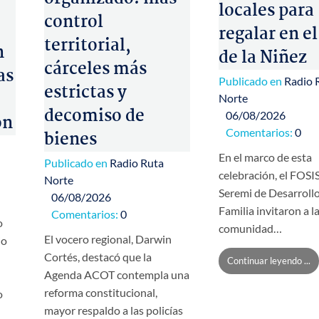
locales para
control
regalar en el
territorial,
n
de la Niñez
cárceles más
as
Publicado en
Radio 
estrictas y
Norte
decomiso de
06/08/2026
ón
Comentarios:
0
bienes
En el marco de esta
Publicado en
Radio Ruta
celebración, el FOSIS
Norte
Seremi de Desarrollo
06/08/2026
Familia invitaron a l
Comentarios:
0
o
comunidad…
El vocero regional, Darwin
io
Cortés, destacó que la
Continuar leyendo ...
Agenda ACOT contempla una
reforma constitucional,
o
mayor respaldo a las policías