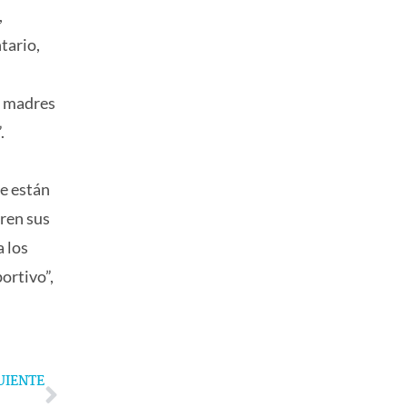
,
tario,
y madres
.
ue están
gren sus
a los
ortivo”,
Next
UIENTE