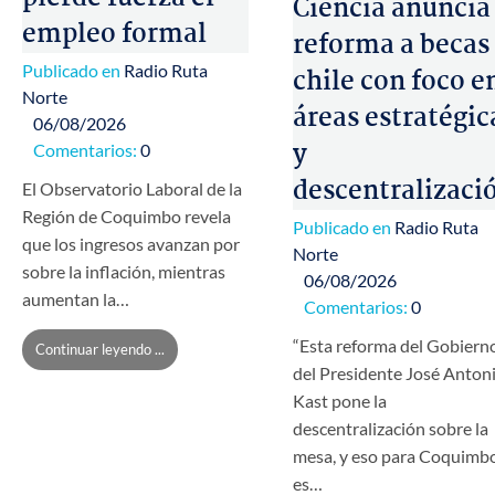
Ciencia anuncia
empleo formal
reforma a becas
Publicado en
Radio Ruta
chile con foco e
Norte
áreas estratégic
06/08/2026
y
Comentarios:
0
descentralizaci
El Observatorio Laboral de la
Región de Coquimbo revela
Publicado en
Radio Ruta
que los ingresos avanzan por
Norte
sobre la inflación, mientras
06/08/2026
aumentan la…
Comentarios:
0
“Esta reforma del Gobiern
Continuar leyendo ...
del Presidente José Anton
Kast pone la
descentralización sobre la
mesa, y eso para Coquimb
es…