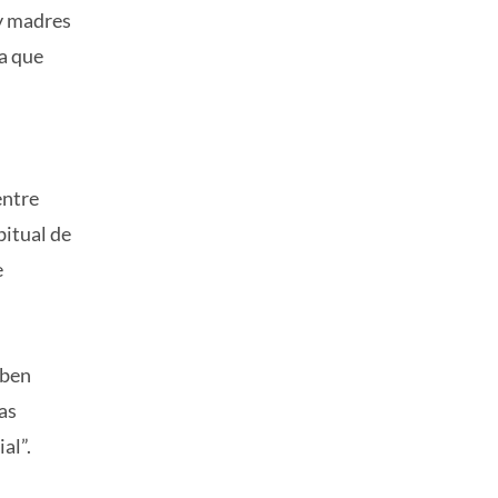
 y madres
ra que
entre
bitual de
e
eben
as
al”.