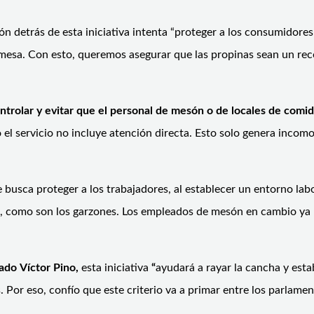
ión detrás de esta iniciativa intenta “proteger a los consumidore
a mesa. Con esto, queremos asegurar que las propinas sean un re
rolar y evitar que el personal de mesón o de locales de comida
l servicio no incluye atención directa. Esto solo genera incomo
e busca proteger a los trabajadores, al establecer un entorno la
as, como son los garzones. Los empleados de mesón en cambio ya
tado
Víctor Pino,
esta iniciativa
“
ayudará a rayar la cancha y esta
Por eso, confío que este criterio va a primar entre los parlame