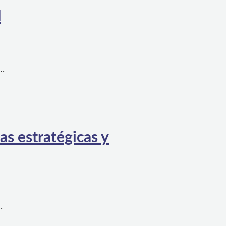
l
a…
as estratégicas y
…