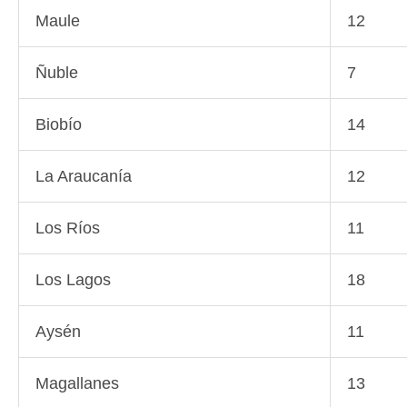
Maule
12
Ñuble
7
Biobío
14
La Araucanía
12
Los Ríos
11
Los Lagos
18
Aysén
11
Magallanes
13