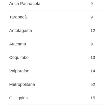
Arica Parinacota
9
Tarapacá
9
Antofagasta
12
Atacama
9
Coquimbo
13
Valparaíso
14
Metropolitana
52
O’Higgins
15