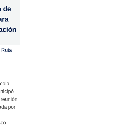
o de
ara
tación
 Ruta
ícola
rticipó
 reunión
ada por
sco