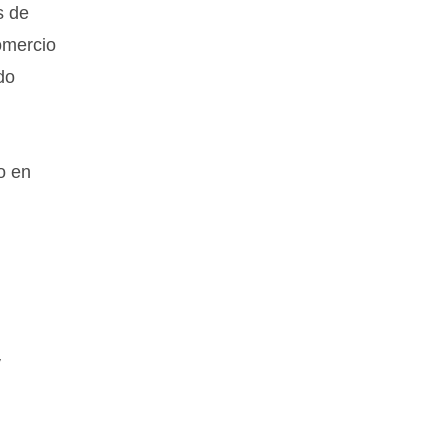
s de
omercio
do
o en
y