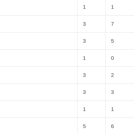
1
1
3
7
3
5
1
0
3
2
3
3
1
1
5
6