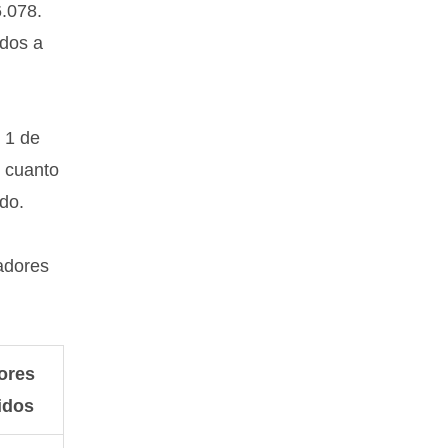
6.078.
ados a
 1 de
n cuanto
do.
jadores
ores
idos