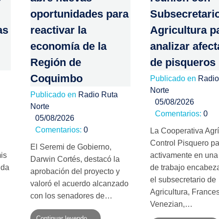
oportunidades para
Subsecretari
as
reactivar la
Agricultura p
economía de la
analizar afec
Región de
de pisqueros
Coquimbo
Publicado en
Radio
Norte
Publicado en
Radio Ruta
05/08/2026
Norte
Comentarios:
0
05/08/2026
Comentarios:
0
La Cooperativa Agr
Control Pisquero pa
El Seremi de Gobierno,
is
activamente en una
Darwin Cortés, destacó la
nda
de trabajo encabez
aprobación del proyecto y
el subsecretario de
valoró el acuerdo alcanzado
Agricultura, France
con los senadores de…
Venezian,…
Continuar leyendo ...