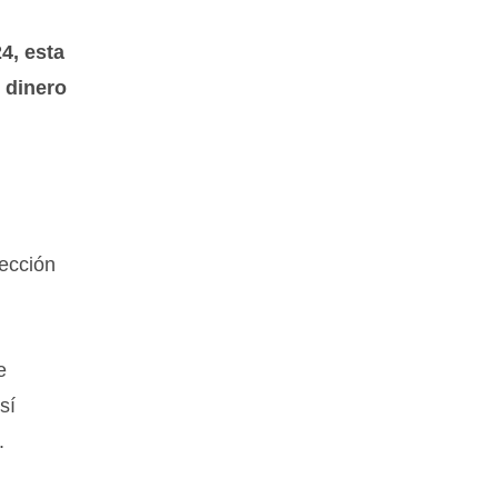
4, esta
 dinero
rección
e
sí
.