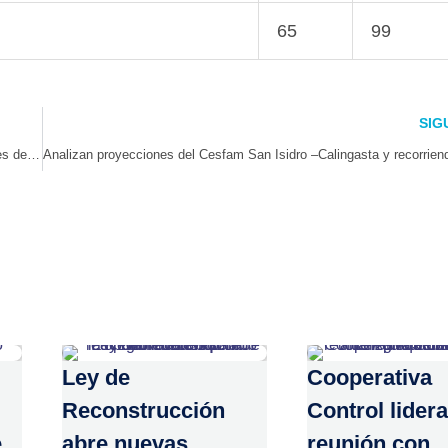
65
99
SIG
Alcalde Mario Aros presentó Cuenta Pública de Gestión 2024 a 4 meses de asumir su cargo
Ley de
Cooperativa
Reconstrucción
Control lidera
e
abre nuevas
reunión con