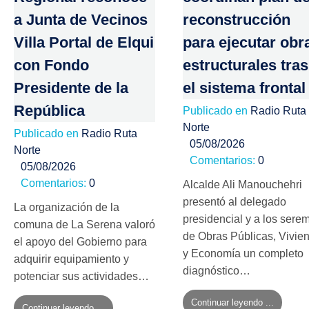
a Junta de Vecinos
reconstrucción
Villa Portal de Elqui
para ejecutar obr
con Fondo
estructurales tras
Presidente de la
el sistema frontal
República
Publicado en
Radio Ruta
Norte
Publicado en
Radio Ruta
05/08/2026
Norte
Comentarios:
0
05/08/2026
Comentarios:
0
Alcalde Ali Manouchehri
presentó al delegado
La organización de la
presidencial y a los serem
comuna de La Serena valoró
de Obras Públicas, Vivie
el apoyo del Gobierno para
y Economía un completo
adquirir equipamiento y
diagnóstico…
potenciar sus actividades…
Continuar leyendo ...
Continuar leyendo ...