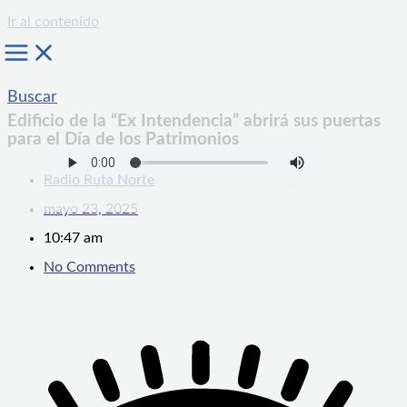
Ir al contenido
Buscar
Edificio de la “Ex Intendencia” abrirá sus puertas
para el Día de los Patrimonios
Radio Ruta Norte
mayo 23, 2025
10:47 am
No Comments